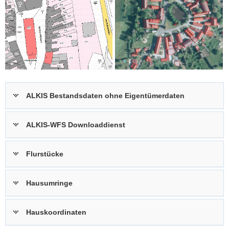
a
v
i
g
a
t
i
o
ALKIS Bestandsdaten ohne Eigentümerdaten
n
ALKIS-WFS Downloaddienst
Flurstücke
Hausumringe
Hauskoordinaten