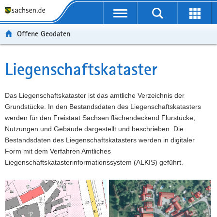
P
P
H
W
F
o
o
a
e
o
r
r
u
i
o
Offene Geodaten
t
t
p
t
t
a
a
t
e
e
l
l
i
r
r
Liegenschaftskataster
Hauptinhalt
ü
n
n
e
-
b
a
h
I
B
e
v
a
n
e
Das Liegenschaftskataster ist das amtliche Verzeichnis der
r
i
l
f
r
Grundstücke. In den Bestandsdaten des Liegenschaftskatasters
g
g
t
o
e
werden für den Freistaat Sachsen flächendeckend Flurstücke,
r
a
r
i
Nutzungen und Gebäude dargestellt und beschrieben. Die
e
t
m
c
Bestandsdaten des Liegenschaftskatasters werden in digitaler
i
i
a
h
Form mit dem Verfahren Amtliches
f
o
t
Liegenschaftskatasterinformationssystem (ALKIS) geführt.
e
n
i
n
o
d
n
e
N