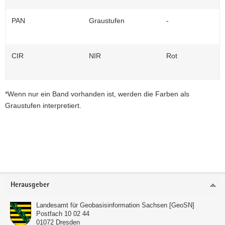
a
PAN
Graustufen
-
v
i
g
CIR
NIR
Rot
a
t
i
o
*Wenn nur ein Band vorhanden ist, werden die Farben als
n
Graustufen interpretiert.
Footer-
Herausgeber
Bereich
Landesamt für Geobasisinformation Sachsen [GeoSN]
Postfach 10 02 44
01072
Dresden