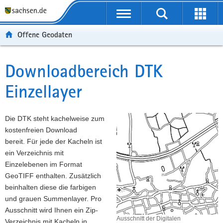
P
P
H
F
o
o
a
o
r
r
u
o
Offene Geodaten
t
t
p
t
a
a
t
e
l
l
i
r
Downloadbereich DTK
Hauptinhalt
ü
n
n
-
Einzellayer
b
a
h
B
e
v
a
e
r
i
l
r
Die DTK steht kachelweise zum
g
g
t
e
kostenfreien Download
r
a
i
bereit. Für jede der Kacheln ist
e
t
c
ein Verzeichnis mit
i
i
h
Einzelebenen im Format
f
o
GeoTIFF enthalten. Zusätzlich
e
n
beinhalten diese die farbigen
n
und grauen Summenlayer. Pro
d
Ausschnitt wird Ihnen ein Zip-
e
Ausschnitt der Digitalen
Verzeichnis mit Kacheln in
N