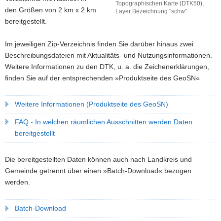
Topographischen Karte (DTK50),
den Größen von 2 km x 2 km
a
Layer Bezeichnung "schw"
Ausschnitt
bereitgestellt.
v
der
i
Digitalen
Im jeweiligen Zip-Verzeichnis finden Sie darüber hinaus zwei
g
Topographischen
Beschreibungsdateien mit Aktualitäts- und Nutzungsinformationen.
a
Karte
Weitere Informationen zu den DTK, u. a. die Zeichenerklärungen,
(DTK50),
t
Layer
finden Sie auf der entsprechenden »Produktseite des GeoSN«
i
Bezeichnung
o
"schw"
n
Weitere Informationen (Produktseite des GeoSN)
FAQ - In welchen räumlichen Ausschnitten werden Daten
bereitgestellt
Die bereitgestellten Daten können auch nach Landkreis und
Gemeinde getrennt über einen »Batch-Download« bezogen
werden.
Batch-Download