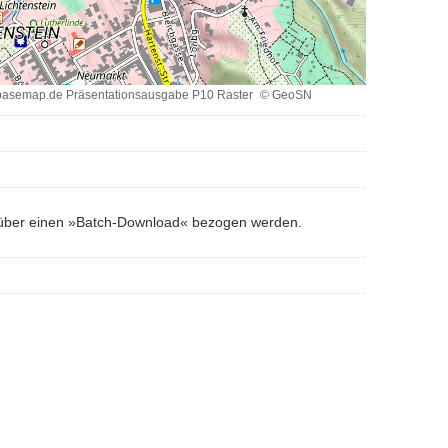
 basemap.de Präsentationsausgabe P10 Raster
© GeoSN
de
ionsausgabe
t über einen »Batch-Download« bezogen werden.