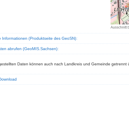
Ausschnitt
Ausschnitt
basemap.
e Informationen (Produktseite des GeoSN):
Präsentat
P10
ten abrufen (GeoMIS.Sachsen):
Raster
tgestellten Daten können auch nach Landkreis und Gemeinde getrenn
Download